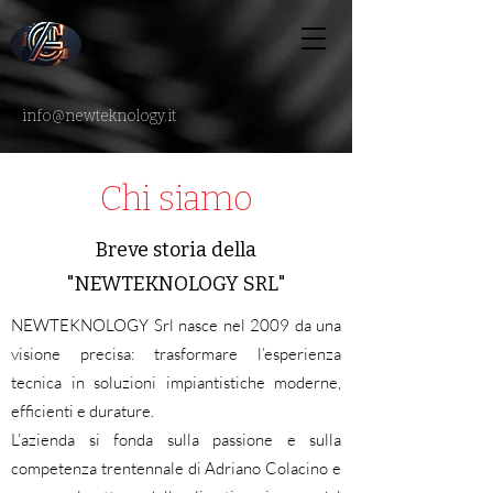
+39 0692747024
info@newteknology.it
Chi siamo
Breve storia della
"NEWTEKNOLOGY SRL"
NEWTEKNOLOGY Srl nasce nel 2009 da una
visione precisa: trasformare l’esperienza
tecnica in soluzioni impiantistiche moderne,
efficienti e durature.
L’azienda si fonda sulla passione e sulla
competenza trentennale di Adriano Colacino e