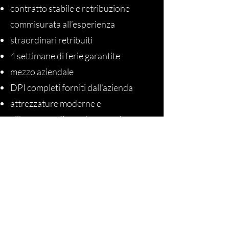
contratto stabile e retribuzione
commisurata all’esperienza
straordinari retribuiti
4 settimane di ferie garantite
mezzo aziendale
DPI completi forniti dall’azienda
attrezzature moderne e
all’avanguardia per lavorare in
sicurezza, velocemente e con
precisione
formazione tecnica continua tramite
Newteknology Academy
possibilità di crescita interna (capo
squadra / tecnico senior)