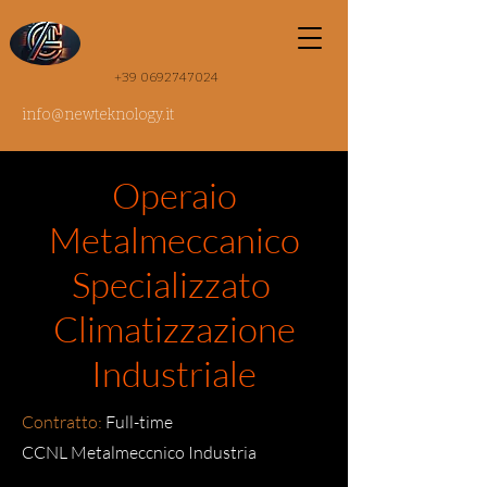
+39 0692747024
info@newteknology.it
Operaio
Metalmeccanico
Specializzato
Climatizzazione
Industriale
Contratto:
Full-time
CCNL Metalmeccnico Industria